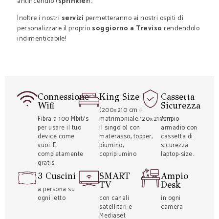
antincendio (
sprinkler
).
Inoltre i nostri
servizi
permetteranno ai nostri ospiti di
personalizzare il proprio
soggiorno a Treviso
rendendolo
indimenticabile!
Connessione
King Size
Cassetta
Wifi
Sicurezza
(200×210 cm il
Fibra a 100 Mbit/s
matrimoniale,120×210cm
Ampio
per usare il tuo
il singolo) con
armadio con
device come
materasso, topper,
cassetta di
vuoi. E
piumino,
sicurezza
completamente
copripiumino
laptop-size.
gratis.
3 Cuscini
SMART
Ampio
TV
Desk
a persona su
ogni letto
con canali
in ogni
satellitari e
camera
Mediaset