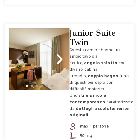
Junior Suite
Twin
Questa camere hanno un
ampio tavolo al
centro,
angolo salotto
con
divano, cabina
armadio,
doppio bagno
(uno
di questi per ospiti con
difficoltà motorie).
Uno
stile unico e
contemporaneo
caratterizzate
da
dettagli assolutamente
originali.
max 4 persone
50 mq