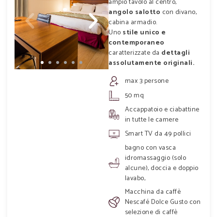
ampio tavolo al centro,
angolo salotto
con divano,
cabina armadio.
Uno
stile unico e
contemporaneo
caratterizzate da
dettagli
assolutamente originali.
max 3 persone
50 mq
Accappatoio e ciabattine
in tutte le camere
Smart TV da 49 pollici
bagno con vasca
idromassaggio (solo
alcune), doccia e doppio
lavabo,
Macchina da caffè
Nescafé Dolce Gusto con
selezione di caffè