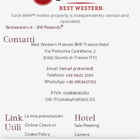
Each BWH℠ Hotels property is independently owned and
operated.
®
Bestwestern.it
–
BW Rewards
Contatti
Best Western Premier BHR Treviso Hotel
Via Postumia Castellana, 2
31055 Quinto di Treviso (TV)
Email:
[email protected]
Telefono:
+39 0422 3730
WhatsApp:
+39 3663457753
P.IVA: 03989690262
CIN: IT026064A13F957LQS
Link
Hotel
Le mie prenotazioni
Utili
Online Check-in
Sale Meeting
Cookie Policy
Camere