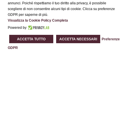
annunci. Poiché rispettiamo il tuo diritto alla privacy, è possibile
scegliere di non consentire alcuni tipi di cookie. Clicca su preferenze
GDPR per saperne di più.
Visualizza la Cookie Policy Completa
Powered by
Invia
ACCETTA TUTTO
ACCETTA NECESSARI
Preferenze
GDPR
Each BWH℠ Hotels property is independently owned and
operated.
®
Bestwestern.it
–
BW Rewards
Contatti
Best Western Premier BHR Treviso Hotel
Via Postumia Castellana, 2